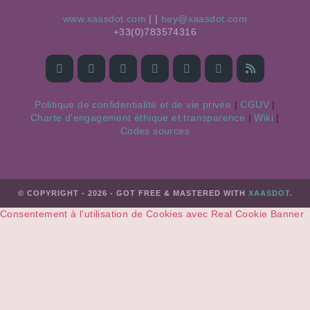
www.xaasdot.com
|
|
moc.todsaax@yeh
613475387(0)33+
Politique de confidentialité et de vie privée
|
CGUV
|
Charte d'engagement éthique et transparence
|
Wiki
|
Codes sources
© COPYRIGHT - 2026 - GOT FREE & MASTERED WITH
XAASDOT.
Consentement à l'utilisation de Cookies avec Real Cookie Banner