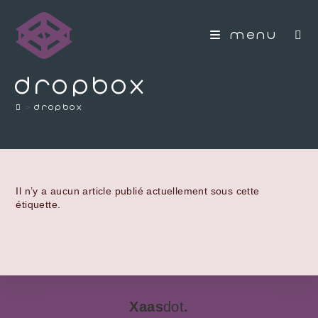
MENU
dropbox
>
dropbox
Il n’y a aucun article publié actuellement sous cette
étiquette.
Xaas
dot
.