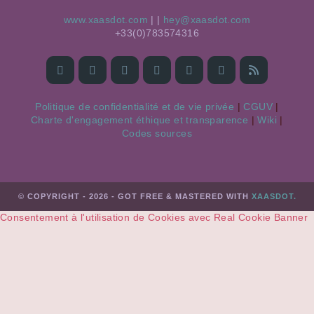
www.xaasdot.com
|
|
moc.todsaax@yeh
613475387(0)33+
Politique de confidentialité et de vie privée
|
CGUV
|
Charte d'engagement éthique et transparence
|
Wiki
|
Codes sources
© COPYRIGHT - 2026 - GOT FREE & MASTERED WITH
XAASDOT.
Consentement à l'utilisation de Cookies avec Real Cookie Banner