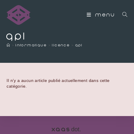
MENU
GPL
>
Informatique
>
Licence
>
GPL
Il n’y a aucun article publié actuellement dans cette
catégorie.
dot
Xaas
.